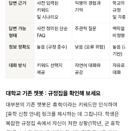
답변 근거
사전 입력된
익명의 경험과
학교의 공
키워드
기억
규정
및 시나리오
및 각종 
답변 가능
사전 정의된 단순
주관적 질문
맥락을 
형태
FAQ
비정형 질
정보 정확도
높음 (규정 준수)
낮음 (오류 위험)
높음 (공
기반)
대화 방식
키워드 선택지
자연어 대화와
자유로운
제공
공감
대화
대학교 기존 챗봇 : 규정집을 확인해 보세요
대부분의 기존 챗봇은
휴학
이라는 키워드만 인식하여
[휴학 신청 안내] 링크를 제시하는 데 그칩니다. 학생은
복잡한 규정집 속에서 자신이 처한 상황(1학년, 군 휴학