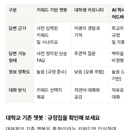
구분
키워드 기반 챗봇
대학생 커뮤니티
AI 학사
어드바이저
답변 근거
사전 입력된
익명의 경험과
학교의 공
키워드
기억
규정
및 시나리오
및 각종 
답변 가능
사전 정의된 단순
주관적 질문
맥락을 
형태
FAQ
비정형 질
정보 정확도
높음 (규정 준수)
낮음 (오류 위험)
높음 (공
기반)
대화 방식
키워드 선택지
자연어 대화와
자유로운
제공
공감
대화
대학교 기존 챗봇 : 규정집을 확인해 보세요
대부분의 기존 챗봇은
휴학
이라는 키워드만 인식하여