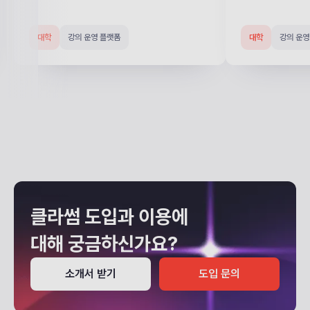
대학
대학
강의 운영 플랫폼
강의 운영 플랫폼
대학
대학
대학 
Slide 1 of 4.
클라썸 도입과 이용에
대해
궁금하신가요?
소개서 받기
도입 문의